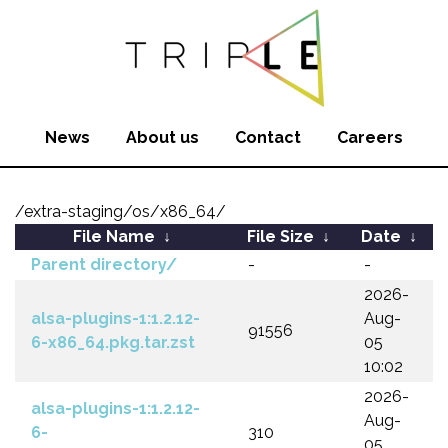
News
About us
Contact
Careers
/extra-staging/os/x86_64/
File Name
↓
File Size
↓
Date
↓
Parent directory/
-
-
2026-
alsa-plugins-1:1.2.12-
Aug-
91556
6-x86_64.pkg.tar.zst
05
10:02
2026-
alsa-plugins-1:1.2.12-
Aug-
6-
310
05