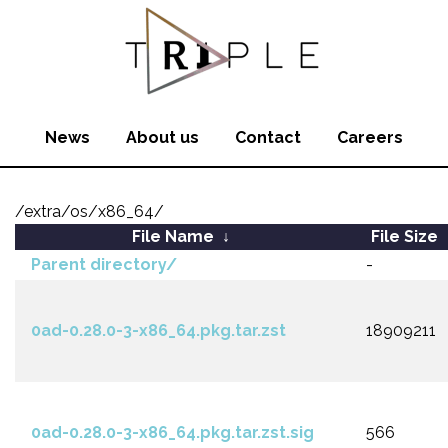
News
About us
Contact
Careers
/extra/os/x86_64/
File Name
↓
File Size
Parent directory/
-
0ad-0.28.0-3-x86_64.pkg.tar.zst
18909211
0ad-0.28.0-3-x86_64.pkg.tar.zst.sig
566